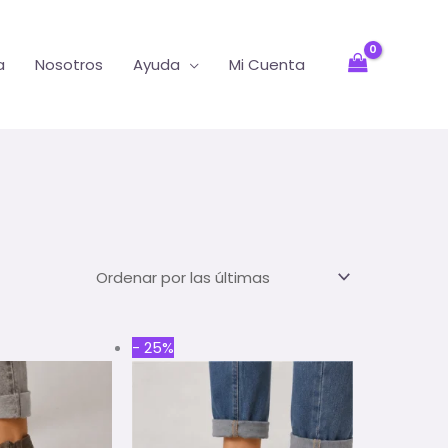
a
Nosotros
Ayuda
Mi Cuenta
al
Current
Original
Current
- 25%
price
price
price
is:
was:
is:
00.
$146.400.
$188.000.
$141.000.