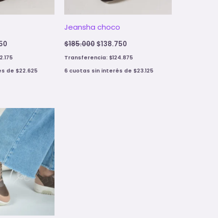
Jeansha choco
50
$
185.000
$
138.750
2.175
Transferencia:
$
124.875
rés de
$
22.625
6 cuotas sin interés de
$
23.125
al
Current
price
is:
00.
$102.400.