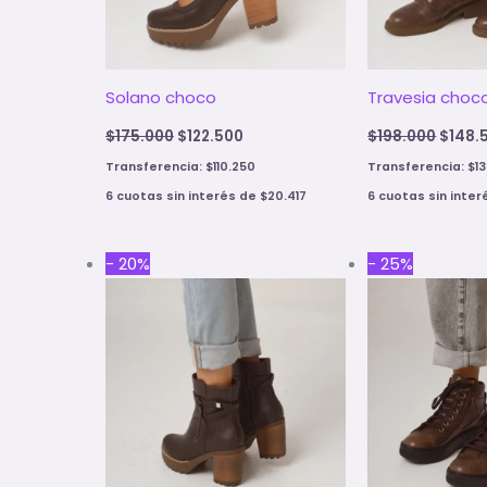
Solano choco
Travesia choc
$
175.000
$
122.500
$
198.000
$
148.
Transferencia:
$
110.250
Transferencia:
$
1
6 cuotas sin interés de
$
20.417
6 cuotas sin inte
Original
Current
Origin
- 20%
- 25%
price
price
price
was:
is:
was:
$195.000.
$156.000.
$181.0