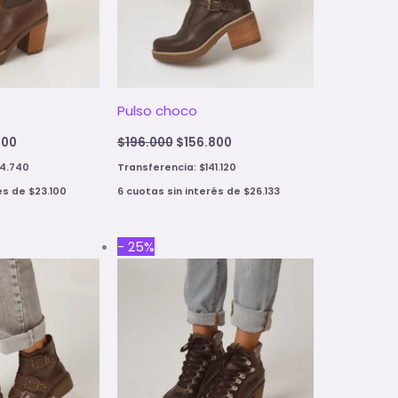
Pulso choco
600
$
196.000
$
156.800
24.740
Transferencia:
$
141.120
rés de
$
23.100
6 cuotas sin interés de
$
26.133
al
Current
Original
Current
- 25%
price
price
price
is:
was:
is:
00.
$148.500.
$198.000.
$148.500.