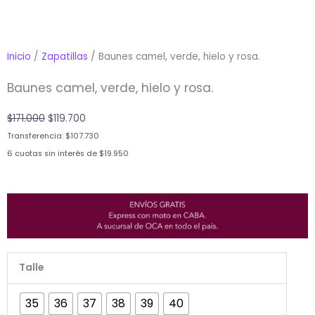
Inicio
/
Zapatillas
/ Baunes camel, verde, hielo y rosa.
Baunes camel, verde, hielo y rosa.
Original
Current
$
171.000
$
119.700
price
price
Transferencia:
$
107.730
was:
is:
6 cuotas sin interés de
$
19.950
$171.000.
$119.700.
Baunes
Talle
camel,
verde,
35
36
37
38
39
40
hielo