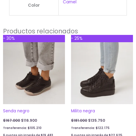
Camel
Color
Productos relacionados
Original
Current
Original
Current
- 30%
- 25%
price
price
price
price
was:
is:
was:
is:
$167.000.
$116.900.
$181.000.
$135.750.
Senda negro
Milita negra
$
167.000
$
116.900
$
181.000
$
135.750
Transferencia:
$
105.210
Transferencia:
$
122.175
6 cuotas sin interés de
$
19.483
6 cuotas sin interés de
$
22.625