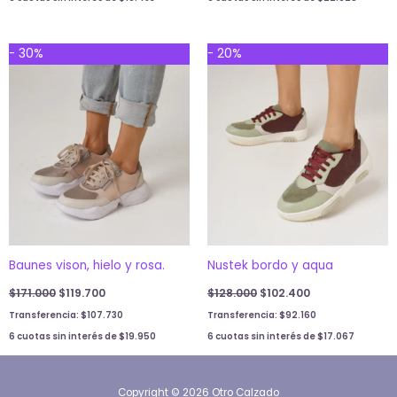
Original
Current
Original
Current
- 30%
- 20%
price
price
price
price
was:
is:
was:
is:
$171.000.
$119.700.
$128.000.
$102.400.
Baunes vison, hielo y rosa.
Nustek bordo y aqua
$
171.000
$
119.700
$
128.000
$
102.400
Transferencia:
$
107.730
Transferencia:
$
92.160
6 cuotas sin interés de
$
19.950
6 cuotas sin interés de
$
17.067
Copyright © 2026 Otro Calzado