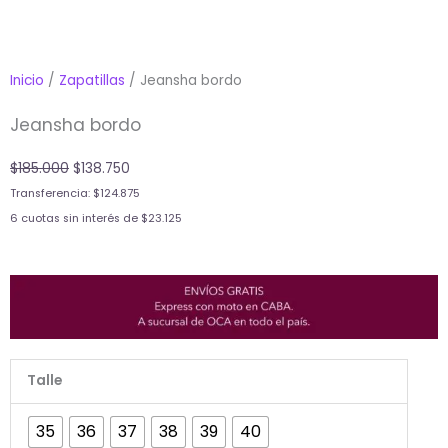
Inicio
/
Zapatillas
/ Jeansha bordo
Jeansha bordo
Original
Current
$
185.000
$
138.750
price
price
Transferencia:
$
124.875
was:
is:
6 cuotas sin interés de
$
23.125
$185.000.
$138.750.
Jeansha
Talle
bordo
cantidad
35
36
37
38
39
40