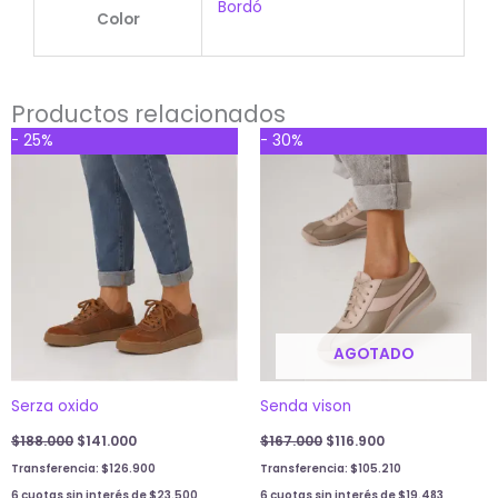
Bordó
Color
Productos relacionados
Original
Current
Original
Current
- 25%
- 30%
price
price
price
price
was:
is:
was:
is:
$188.000.
$141.000.
$167.000.
$116.900.
AGOTADO
Serza oxido
Senda vison
$
188.000
$
141.000
$
167.000
$
116.900
Transferencia:
$
126.900
Transferencia:
$
105.210
6 cuotas sin interés de
$
23.500
6 cuotas sin interés de
$
19.483