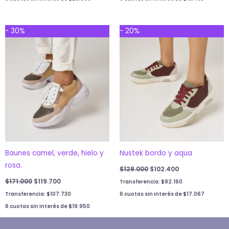
Original
Current
Original
Current
- 30%
- 20%
price
price
price
price
was:
is:
was:
is:
$171.000.
$119.700.
$128.000.
$102.400.
Baunes camel, verde, hielo y
Nustek bordo y aqua
rosa.
$
128.000
$
102.400
$
171.000
$
119.700
Transferencia:
$
92.160
Transferencia:
$
107.730
6 cuotas sin interés de
$
17.067
6 cuotas sin interés de
$
19.950