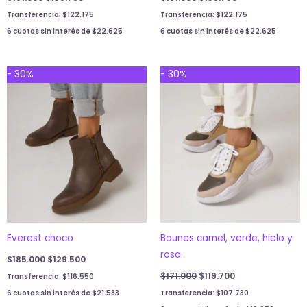
Transferencia:
$
122.175
Transferencia:
$
122.175
6 cuotas sin interés de
$
22.625
6 cuotas sin interés de
$
22.625
Original
Current
Original
Current
- 30%
- 30%
price
price
price
price
was:
is:
was:
is:
$185.000.
$129.500.
$171.000.
$119.700.
Everest choco
Baunes camel, verde, hielo y
rosa.
$
185.000
$
129.500
$
171.000
$
119.700
Transferencia:
$
116.550
6 cuotas sin interés de
$
21.583
Transferencia:
$
107.730