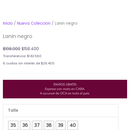
Inicio
/
Nueva Coleccion
/ Lanin negro
Lanin negro
Original
Current
$
198.000
$
158.400
price
price
Transferencia:
$
142.560
was:
is:
6 cuotas sin interés de
$
26.400
$198.000.
$158.400.
Lanin
Talle
negro
cantidad
35
36
37
38
39
40