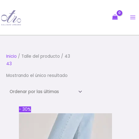
Ir
al
contenido
Inicio
/ Talle del producto / 43
43
Mostrando el único resultado
Original
Current
- 30%
price
price
was:
is:
$176.000.
$123.200.