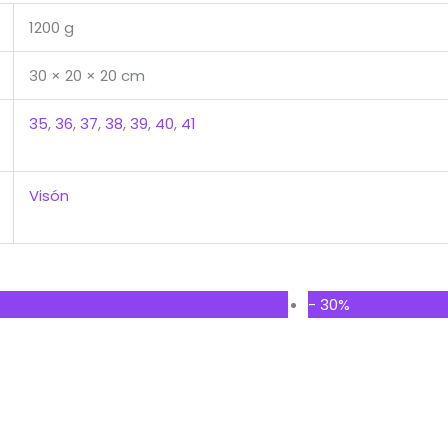
1200 g
30 × 20 × 20 cm
35
,
36
,
37
,
38
,
39
,
40
,
41
Visón
Original
Current
Original
C
- 30%
price
price
price
p
was:
is:
was:
is
$185.000.
$138.750.
$185.000.
$