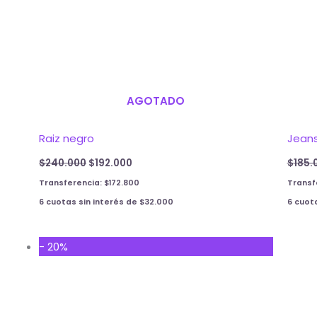
AGOTADO
Raiz negro
Jean
$
240.000
$
192.000
$
185.
Transferencia:
$
172.800
Transf
6 cuotas sin interés de
$
32.000
6 cuot
Original
Current
- 20%
price
price
was:
is:
$175.000.
$140.000.