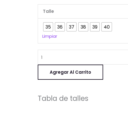
Virgo
Talle
vison
cantidad
35
36
37
38
39
40
Limpiar
Agregar Al Carrito
Tabla de talles