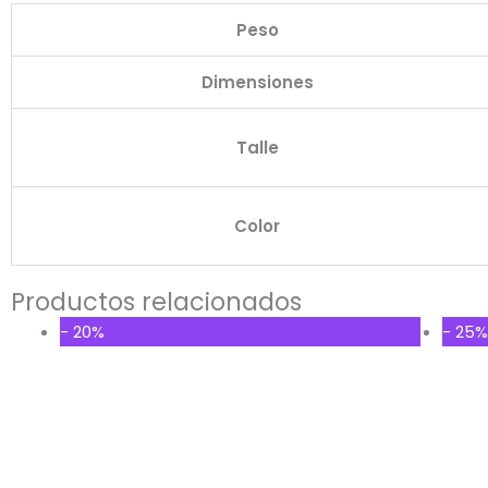
Peso
Dimensiones
Talle
Color
Productos relacionados
Original
Current
- 20%
- 25%
price
price
was:
is:
$240.000.
$192.000.