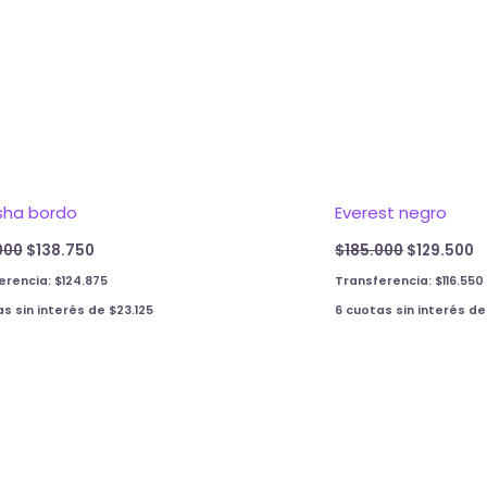
sha bordo
Everest negro
000
$
138.750
$
185.000
$
129.500
erencia:
$
124.875
Transferencia:
$
116.550
as sin interés de
$
23.125
6 cuotas sin interés d