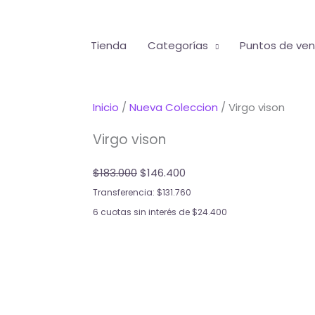
Tienda
Categorías
Puntos de ve
Inicio
/
Nueva Coleccion
/ Virgo vison
Virgo vison
Original
Current
$
183.000
$
146.400
price
price
Transferencia:
$
131.760
was:
is:
6 cuotas sin interés de
$
24.400
$183.000.
$146.400.